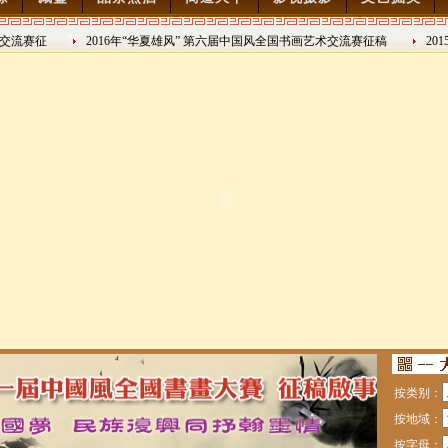
赛征
2016年“华夏雄风” 第六届中国风全国书画艺术交流赛征稿
2015年
2016/8/27
日战争胜利7
艺术交流赛征稿
术交流赛征稿
绘中华百米长卷创作邀请展
奖名单
展
展 南昌展
、韩名家艺术邀请展”
态新农村艺术写生
按类别：
按地域：
按字母：