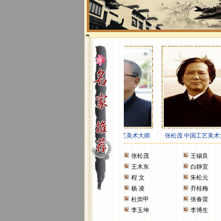
张松茂
王锡良
王木东
白静宜
程 文
朱松元
杨 凌
乔桂梅
杜崇甲
张春雷
李玉坤
李博生