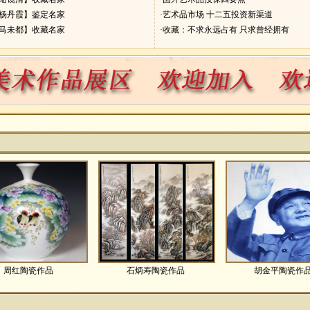
【杨丹霞】鉴定名家
·艺术品市场 十二五投资新渠道
【马未都】收藏名家
·收藏：不求永远占有 只求曾经拥有
周红陶瓷作品
石炳寿陶瓷作品
胡金平陶瓷作