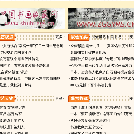
文艺观点
|
更多>
展会拍卖
展会博览 拍卖市场
|
更
贺中央电视台“幸福一家”栏目一周年纪念词
·经典彩墨 南来北往——黄国铭年度巡展
一位68岁老兵的贺年词
·名砚拍卖打破世界纪录
传统写意观念需当代性转化
·嘉德秋拍设季羡林藏书专场 汇集165珍
中国艺术，看重展览质量还是数量
·伦敦佳士得当代夜场 亚洲买家开始发力
“莫言裸体塑像”背后
·日本、捷克私人收藏齐白石画将现身嘉
趋向模糊的边界—中国艺术发展趋势随感
·弗洛伊德作品领衔苏富比伦敦当代艺术
艺苑里，我摘到一片绿叶
·880万元拍下百米书法长卷
文艺人物
|
更多>
鉴赏收藏
|
更
史树青 文物鉴定家
·画家于雁宾国画长卷《抗联铁骑》赏析
耿宝昌 鉴定名家
·一本《渡江侦察记》连环画拍价2.5万元
【黄燎原】主持人
·紫砂壶常见做旧方法鉴别
【邹跃进】策划人
·书画收藏的五个技巧
【陆镜清】收藏名家
·国外艺术品投保四要点