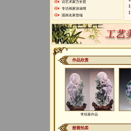
访艺术家万长哲
·
专访画家涂淑维
·
国画名家曾端
作品欣赏
李绍基作品
慈善拍卖