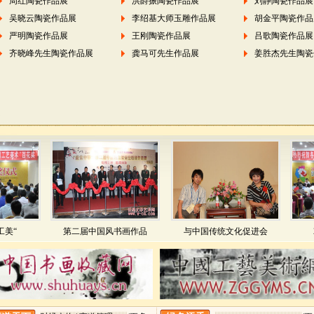
周红陶瓷作品展
洪爵振陶瓷作品展
刘静陶瓷作品展
吴晓云陶瓷作品展
李绍基大师玉雕作品展
胡金平陶瓷作品
严明陶瓷作品展
王刚陶瓷作品展
吕歌陶瓷作品展
齐晓峰先生陶瓷作品展
龚马可先生作品展
姜胜杰先生陶瓷
第二届中国风书画作品
与中国传统文化促进会
201