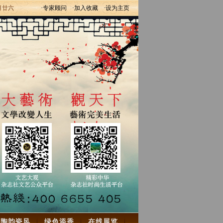
月廿六
·专家顾问
·加入收藏
·设为主页
陶韵瓷风
绿色添香
在线展览