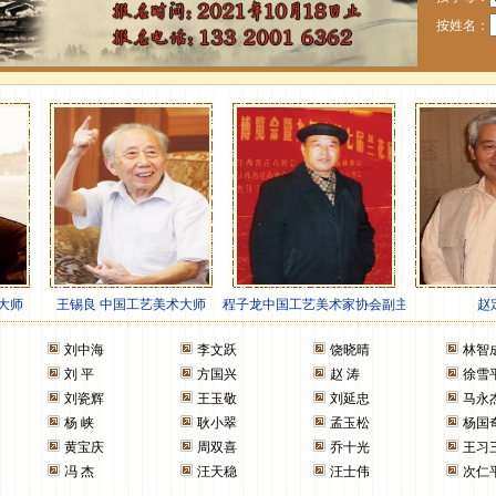
按姓名：
刘中海
李文跃
饶晓晴
林智
刘 平
方国兴
赵 涛
徐雪
刘瓷辉
王玉敬
刘延忠
马永
杨 峡
耿小翠
孟玉松
杨国
黄宝庆
周双喜
乔十光
王习
冯 杰
汪天稳
汪士伟
次仁