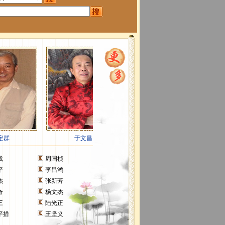
成
周国桢
平
李昌鸿
杰
张新芳
奇
杨文杰
三
陆光正
平措
王坚义