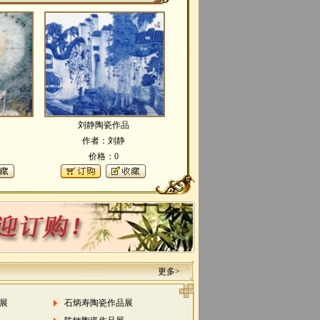
刘静陶瓷作品
作者：刘静
价格：0
更多>
展
石炳寿陶瓷作品展