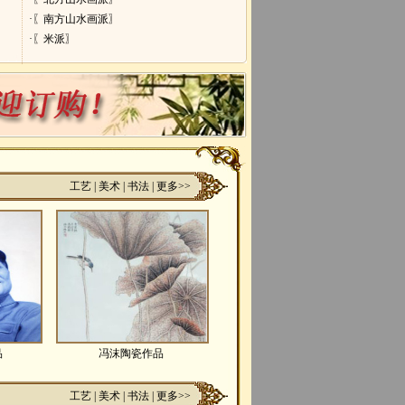
·〖南方山水画派〗
·〖米派〗
工艺
|
美术
|
书法
|
更多>>
品
冯沫陶瓷作品
工艺
|
美术
|
书法
|
更多>>