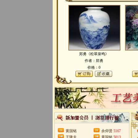
郑勇《松翠泉鸣》
作者：郑勇
价格：0
黄国铭
余仰贤
5167
王隆夫
黄国铭
5013