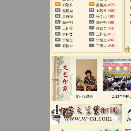
刘远长
熊钢如
4923
熊钢如
刘远长
4909
唐自强
张文彬
4895
杨苏明
杨苏明
4881
王怀俊
赖德全
4847
余仰贤
王怀俊
4812
李菊生
李菊生
4762
赖德全
王隆夫
4645
与中国传统文化促进会
2013年中国工美“