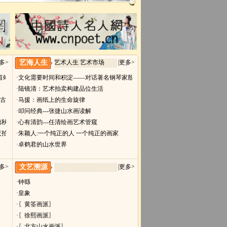
多>
艺海人生
艺术人生 艺术市场
|
更多>
首站大连展将于9月28日开幕
·文化需要时间和积淀——对话著名钢琴家殷承宗
·陆镜清：艺术拍卖构建品位生活
稀古籍
·马援：画纸上的生命旋律
·叩问经典---张捷山水画读解
德秋拍
·心有清韵---任清绘画艺术管窥
夜拍
·朱颖人:一个纯正的人 一个纯正的画家
·卓鹤君的山水世界
多>
文艺溯源
|
更多>
·钟繇
·皇象
·〖黄筌画派〗
·〖徐熙画派〗
·〖北方山水画派〗