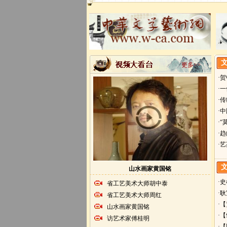
更多>>
·
·
·
·
·
·
·
山水画家黄国铭
·
省工艺美术大师胡中泰
·
省工艺美术大师周红
·
山水画家黄国铭
·
访艺术家傅桂明
·