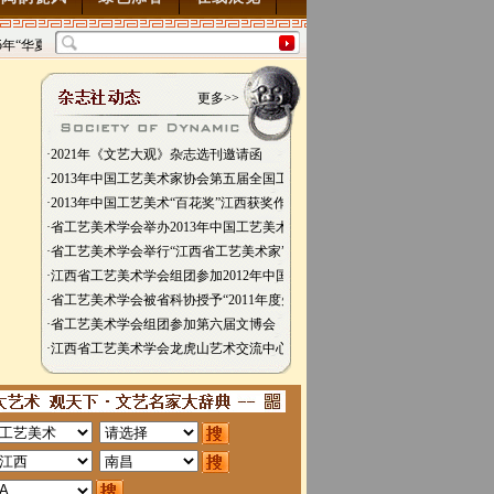
“华夏雄风” 第五届中国风全国书画交流赛暨纪念抗
“墨韵千年”百位名家绘中华百
0周年书画展7月28日起征稿
2015/7/28
图”创作
2014/3/18
更多>>
·2021年《文艺大观》杂志选刊邀请函
·2013年中国工艺美术家协会第五届全国工艺美术博览会
·2013年中国工艺美术“百花奖”江西获奖作品颁奖仪式在鹰潭市举行
·省工艺美术学会举办2013年中国工艺美术“百花奖”江西省获奖作品汇展新闻
·省工艺美术学会举行“江西省工艺美术家”颁证仪式
·江西省工艺美术学会组团参加2012年中国工艺美术“百花奖”评选活动取得圆
·省工艺美术学会被省科协授予“2011年度先进省级学会”光荣称号
·省工艺美术学会组团参加第六届文博会
·江西省工艺美术学会龙虎山艺术交流中心挂牌成立