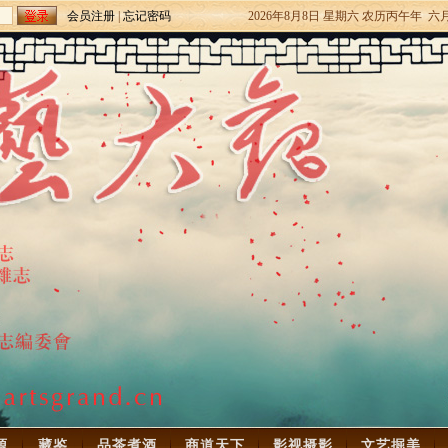
会员注册
|
忘记密码
2026年8月8日 星期六 农历丙午年 六
源
藏鉴
品茶煮酒
商道天下
影视摄影
文艺掘美