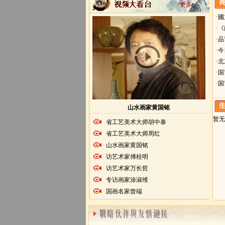
更多>>
·
·
·
·
·
·
·
山水画家黄国铭
暂无
省工艺美术大师胡中泰
省工艺美术大师周红
山水画家黄国铭
访艺术家傅桂明
访艺术家万长哲
专访画家涂淑维
国画名家曾端