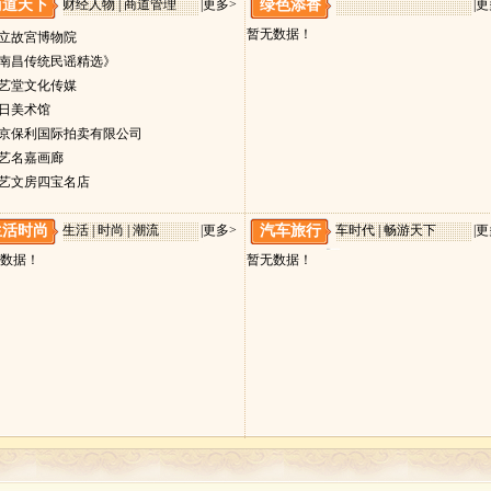
商道天下
财经人物 | 商道管理
|
更多>
绿色添香
|
更
暂无数据！
國立故宮博物院
《南昌传统民谣精选》
品艺堂文化传媒
今日美术馆
北京保利国际拍卖有限公司
国艺名嘉画廊
国艺文房四宝名店
生活时尚
生活 | 时尚 | 潮流
|
更多>
汽车旅行
车时代 | 畅游天下
|
更
数据！
暂无数据！