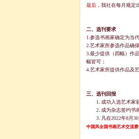
最后，
我社在每月规定
二、选刊要求
1.
参选书画家确定为当
2.
艺术家所参选作品确
3.
最少提供（四幅）作
幅皆可；
4.
艺术家所提供作品及
三、选刊回报
1.
成功入选艺术家
2.
成为杂志签约书
3.
凡在
2022
年
8
月
30
中国风全国书画艺术交流赛