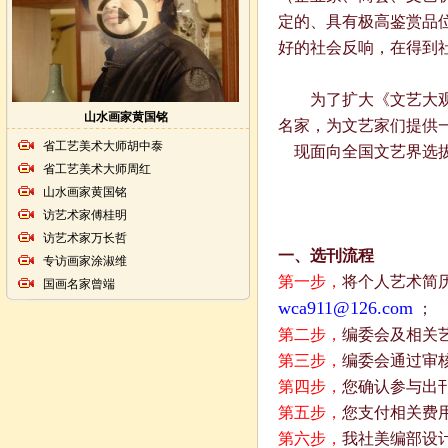
定的、具有极高鉴赏品
好的社会反响，在得到
为了扩大
《
文艺大
山水画家黄国铭
名家，为文艺家们提供
省工艺美术大师胡中泰
现面向全国文艺界选拔
省工艺美术大师周红
山水画家黄国铭
访艺术家傅桂明
访艺术家万长哲
一、选刊流程
专访画家涂淑维
第一步，
将个人艺术简
国画名家曾端
wca911@126.com
；
第二步，
编委会及相关
第三步，
编委会通过审
第四步，
您确认参与出
第五步，
您支付相关费
第六步，
我社美编部设