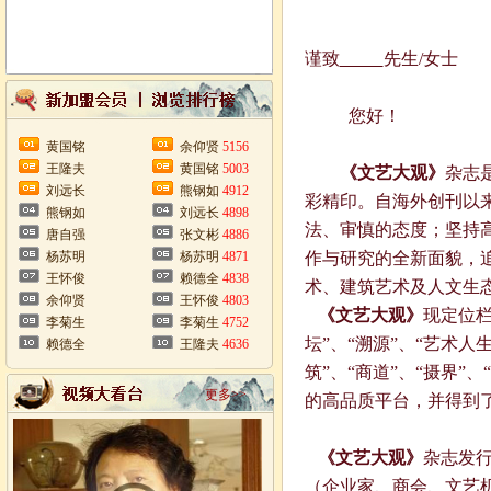
谨致
先生
/
女士
您好！
黄国铭
余仰贤
5156
王隆夫
黄国铭
5003
《文艺大观》
杂志
刘远长
熊钢如
4912
彩精印。自海外创刊以
熊钢如
刘远长
4898
法、审慎的态度；坚持
唐自强
张文彬
4886
杨苏明
杨苏明
4871
作与研究的全新面貌，
王怀俊
赖德全
4838
术、建筑艺术及人文生
余仰贤
王怀俊
4803
《文艺大观》
现定位栏
李菊生
李菊生
4752
坛”、“溯源”、“艺术人
赖德全
王隆夫
4636
筑”、“商道”、“摄界
更多>>
的高品质平台，并得到
《文艺大观》
杂志发
（企业家、商会、文艺