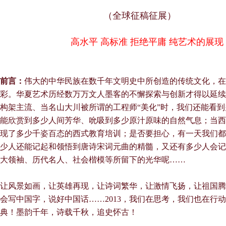
（全球征稿征展）
高水平 高标准 拒绝平庸 纯艺术的展现
前言：
伟大的中华民族在数千年文明史中所创造的传统文化，在
彩。华夏艺术历经数万万文人墨客的不懈探索与创新才得以延续
构架主流、当名山大川被所谓的工程师
“
美化
”
时，我们还能看到
能欣赏到多少人间芳华、吮吸到多少原汁原味的自然气息；当西
现了多少千姿百态的西式教育培训；是否要担心，有一天我们都
少人还能记起和领悟到唐诗宋词元曲的精髓，又还有多少人会记
大领袖、历代名人、社会楷模等所留下的光华呢
……
让风景如画，让英雄再现，让诗词繁华，让激情飞扬，让祖国腾
会写中国字，说好中国话
……2013
，我们在思考，我们也在行动
典！墨韵千年，诗载千秋，追史怀古！