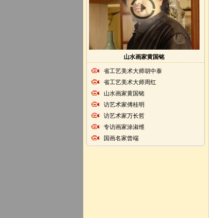
山水画家黄国铭
省工艺美术大师胡中泰
省工艺美术大师周红
山水画家黄国铭
访艺术家傅桂明
访艺术家万长哲
专访画家涂淑维
国画名家曾端