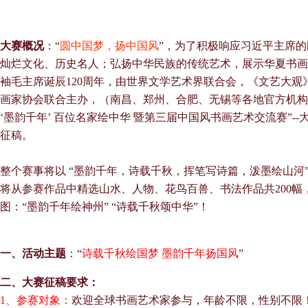
大赛概况
：“
圆中国梦，扬中国风
”，为了积极响应习近平主席
灿烂文化、历史名人；弘扬中华民族的传统艺术，展示华夏书画
袖毛主席诞辰120周年，由世界文学艺术界联合会，《文艺大
画家协会联合主办，（南昌、郑州、合肥、无锡等各地官方机构及授
‘墨韵千年’ 百位名家绘中华 暨第三届中国风书画艺术交流赛”-
征稿。
整个赛事将以 “墨韵千年，诗载千秋，挥笔写诗篇，泼墨绘山河
将从参赛作品中精选山水、人物、花鸟百兽、书法作品共200幅
图：“墨韵千年绘神州” “诗载千秋颂中华”！
一、活动主题
：“
诗载千秋绘国梦 墨韵千年扬国风
”
二、大赛征稿要求：
1、参赛对象：
欢迎全球书画艺术家参与，年龄不限，性别不限