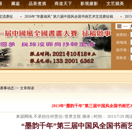
源
藏鉴
品茶煮酒
商道天下
影视摄影
文艺掘美
赛征
2016年“华夏雄风” 第六届中国风全国书画艺术交流赛征稿
2015
2016/8/27
日战争胜利7
按类别：
按地域：
按字母：
按姓名：
赛事动态 >> 文章阅读
赛暨纪念抗日战争胜利70周年书画展7月28日起征稿
2013年“墨韵千年”第三届中国风全国书画
流赛征稿
来源网络,不承担任何责任| 世界文联 摘录 | 时间： 2013/7/29 
“墨韵千年”第三届中国风全国书画艺