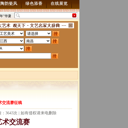
陶韵瓷风
绿色添香
在线展览
年“华夏雄风” 第五届中国风全国书画交流赛暨纪念抗
“墨韵千年”百位名家绘中华百
0周年书画展7月28日起征稿
2015/7/28
图”创作
2014/3/18
艺术交流赛征稿
阅读：3643次 | 如有侵权请来电删除
术交流赛