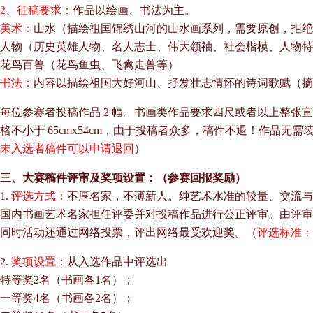
2、征稿要求：
作品以绘画、书法为主。
美术：
山水（描绘祖国锦绣山河的山水画系列，需要原创，拒绝
人物（历史英雄人物、名人志士、伟大领袖、社会楷模、人物特
花鸟百兽（花鸟鱼虫、飞禽走兽等）
书法：
内容以描绘祖国大好河山、抒发壮志情怀的诗词歌赋（摘
每位参赛者投稿作品 2 幅。书画类作品要求四尺或者以上整张
格不小于 65cmx54cm，由于投稿者众多，稿件不退！作品无需
未入选者稿件可以申请退回
）
三、大赛稿件评审及奖项设置：（参赛回报奖励）
1.
评选方式：
不厚名家，不薄新人。纯艺术水准的较量、交流与
国内书画艺术名家担任评委并对投稿作品进行公正评审。由评审
同时活动还通过网络投票，评出网络最受欢迎奖。（
评选标准：
2.
奖项设置
：从入选作品中评选出
特等奖2名（书画各1名）；
一等奖4名（书画各2名）；