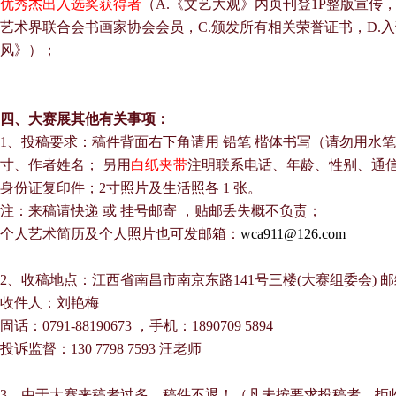
优秀杰出入选奖获得者
（A.《文艺大观》内页刊登1P整版宣传
艺术界联合会书画家协会会员，C.颁发所有相关荣誉证书，D.
风》）；
四、大赛展其他有关事项：
1、
投稿要求：稿件背面右下角请用 铅笔 楷体书写（请勿用水
寸、作者姓名； 另用
白纸夹带
注明联系电话、年龄、性别、通
身份证复印件；2寸照片及生活照各 1 张。
注：来稿请快递 或 挂号邮寄 ，贴邮丢失概不负责；
个人艺术简历及个人照片也可发邮箱：
wca911@126.com
2、收稿地点：江西省南昌市南京东路141号三楼(大赛组委会) 邮编：
收件人：刘艳梅
固话：0791-88190673 ，手机：1890709 5894
投诉监督：130 7798 7593 汪老师
3、
由于大赛来稿者过多，稿件不退！（凡未按要求投稿者，拒