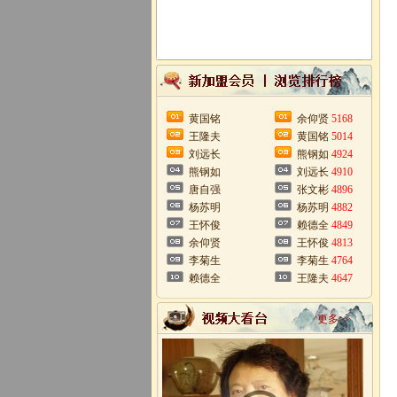
黄国铭
余仰贤
5168
王隆夫
黄国铭
5014
刘远长
熊钢如
4924
熊钢如
刘远长
4910
唐自强
张文彬
4896
杨苏明
杨苏明
4882
王怀俊
赖德全
4849
余仰贤
王怀俊
4813
李菊生
李菊生
4764
赖德全
王隆夫
4647
更多>>