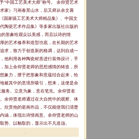
授予“中国工艺美术大师”称号。 余仰贤艺术
美术家）习画春景山水，后又师从余文襄
的《国家级工艺美术大师精品集》、中国文
代陶瓷艺术作品集》等多家出版社出版的
动的形象给观众以美感，而且以诗的情
厚的艺术修养和造型功底，在长期的艺术
追求，致力于创造新的格调，达到自成一
，他利用各种陶瓷材质进行装饰设计，手
，加上余仰贤老师的思想感情的铸造，所
想象力，擅于把形象和意蕴结合起来，给
地被其中的意境所吸引，想来，这便是余
意服务。立意为象，意在笔先。余仰贤老
。余仰贤老师通过在大自然中的观察、体
。欣赏他的瓷画作品，不仅能使我们清楚
内涵，体现出诗情画意。余仰贤老师的山
取势、以釉取韵，显示出不凡造诣。