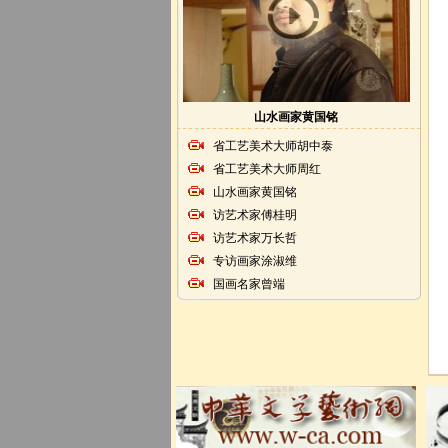
山水画家黄国铭
省工艺美术大师胡中泰
省工艺美术大师周红
山水画家黄国铭
访艺术家傅桂明
访艺术家万长哲
专访画家涂淑维
国画名家曾端