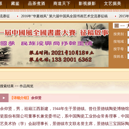
源
藏鉴
品茶煮酒
商道天下
影视摄影
文艺掘美
赛征
2016年“华夏雄风” 第六届中国风全国书画艺术交流赛征稿
2015年
2016/8/27
日战争胜利7
按类别：
按地域：
按字母：
按姓名：
搜索结果 >> 作品阅览
赛暨纪念抗日战争胜利70周年书画展7月28日起征稿
【详细介绍】
余仰贤
余仰贤，男，祖籍江西新建，1944年生于景德镇。曾任景德镇陶瓷博物
流赛征稿
瓷股份有限公司董事长兼党委书记，系中国陶瓷工业协会常务理事，中国
艺美术协（学）会副理事长，景德镇市文联名誉主席，景德镇三宝国际陶