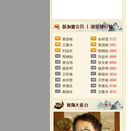
黄国铭
余仰贤
5152
王隆夫
黄国铭
5001
刘远长
熊钢如
4908
熊钢如
刘远长
4896
唐自强
张文彬
4884
杨苏明
杨苏明
4865
王怀俊
赖德全
4834
余仰贤
王怀俊
4800
李菊生
李菊生
4748
赖德全
王隆夫
4635
更多>>