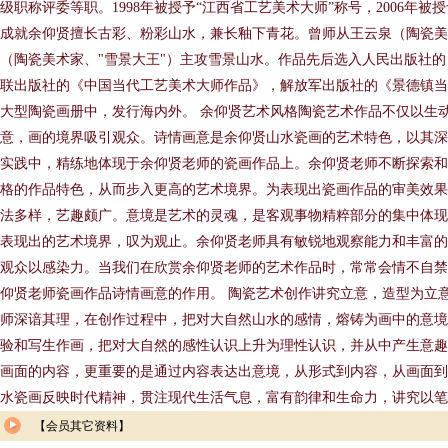
级职称评委等职。1998年被授予“江西省工艺美术大师”称号，2006年被
成就余仰贤擅长古彩、粉彩山水，兼长釉下青花。曾师从王云泉（陶瓷
（陶瓷美术家、"雪景大王"）主攻雪景山水。作品先后选入人民出版社
联出版社的《中国当代工艺美术大师作品》，解放军出版社的《景德镇当
大型陶瓷画册中，发行海内外。 余仰贤艺术风格陶瓷艺术作品不仅以生
意，画的境界吸引观众。诗情画意是余仰贤山水瓷画的艺术特色，以其深
实践中，精练地体现于余仰贤老师的瓷画作品上。余仰贤老师不断探索和
格的作品特色，从而步入更高的艺术境界。为表现出瓷画作品的审美效果
法多样，艺趣颇广。意境是艺术的灵魂，是客观事物精粹部分的集中体现
表现出的艺术境界，叹为观止。余仰贤老师具有敏锐地观察能力和丰富的
观众以感染力。当我们在欣赏余仰贤老师的艺术作品时，常常会情不自禁
仰贤老师瓷画作品诗情画意的作用。 陶瓷艺术创作讲究立意，造型为立
师深谙其理，在创作过程中，把对大自然山水的感情，熔铸为画中的意境
验和写生作画，把对大自然的感性认识上升为理性认识，并从中产生意趣
画面的内容，更重要的是通过内容表达出意境，从形式到内容，从画面到
水瓷画反映时代精神，贯注现代生活气息，富有韵律和生命力，讲究以笔
【会员其它资料】