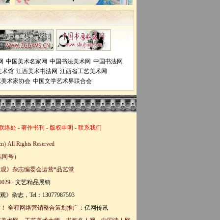
网
中国美术名家网
中国书法美术网
中国书法网
美术馆
江西美术书法网
江西省工艺美术网
艺美术家协会
中国文学艺术界联合会
联络处
-
著作书刊
-
版权申明
-
联系我们
ll Rights Reserved
微信同号）
文艺大观》杂志编委会运营*品艺堂
29 -
文艺精品展销
！ 全程网络营销整合策划推广：
亿网传讯