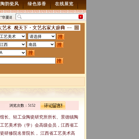
陶韵瓷风
绿色添香
在线展览
“华夏雄风” 第五届中国风全国书画交流赛暨纪念抗
“墨韵千年”百位名家绘中华百
0周年书画展7月28日起征稿
2015/7/28
图”创作
2014/3/18
浏览次数：5152
馆馆长、轻工业陶瓷研究所所长、景德镇陶
工艺美术协（学）会高级会员，江西省工
瓷研修院名誉院长， 江西省工艺美术高