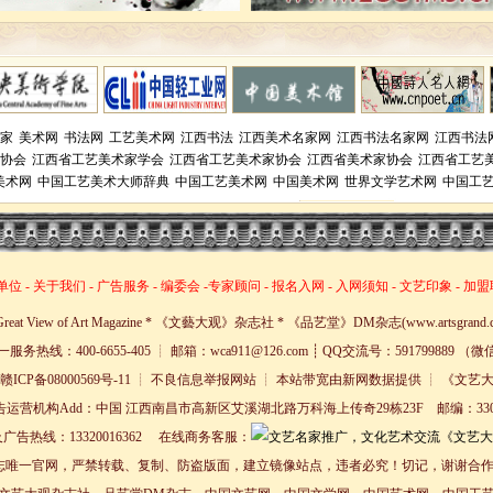
家
美术网
书法网
工艺美术网
江西书法
江西美术名家网
江西书法名家网
江西书法
协会
江西省工艺美术家学会
江西省工艺美术家协会
江西省美术家协会
江西省工艺
美术网
中国工艺美术大师辞典
中国工艺美术网
中国美术网
世界文学艺术网
中国工
单位
-
关于我们
-
广告服务
-
编委会
-
专家顾问
-
报名入网
-
入网须知
-
文艺印象
-
加盟
30 Great View of Art Magazine * 《文藝大观》杂志社 * 《品艺堂》DM杂志(www.artsgrand.cn) A
服务热线：400-6655-405 ┊ 邮箱：wca911@126.com ┊ QQ交流号：591799889 （
ICP备08000569号-11 ┊ 不良信息举报网站 ┊ 本站带宽由新网数据提供 ┊ 《
广告运营机构Add：中国 江西南昌市高新区艾溪湖北路万科海上传奇29栋23F 邮编：3300
议及广告热线：13320016362 在线商务客服：
志唯一官网，严禁转载、复制、防盗版面，建立镜像站点，违者必究！切记，谢谢合作