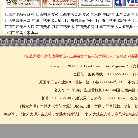
江西艺术品收藏网
江西书画名家
江西书法美术名家
美术网
书法网
工艺美术网
江西书法美术网
中国工艺美术大师
江西省书法家协会
江西省工艺美术家学会
江
江西工艺美术大师
江西美术
江西工艺美术
江西美术网
中国工艺美术大师辞典
中
中国工艺美术家协会
《文艺大观》杂志
指导单位
-
主办运营单位
-
关于我们
-
广告服务
-
编委
Copyright 2008-2030 Great View of Art Magazin
全国统一服务热线：400-6655-405 ┊ 邮箱
原国家工信产业部ICP报备：赣ICP备08000569号-11 
名人名作
- 编辑/广告运营机构Add：中国 江西南昌市
电话：400-6655-405 建议及广告热线：13320016362 
｛版权声明｝本站为《文艺大观》DM杂志唯一官网，严禁转载、复制、防
关键词：《文艺大观》杂志社，文藝大觀雜誌社，文艺大观杂志社，品艺堂DM杂