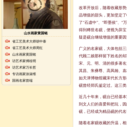
改革开放后，随着收藏形势
品增值的甜头，更加坚定了
了“石虚中”、“即墨侯”、
得到稀世名砚，便视为异宝
山水画家黄国铭
疑是砚台继续增值的重要因
省工艺美术大师胡中泰
省工艺美术大师周红
广义的名家砚，大体包括三
山水画家黄国铭
代顾二娘那样留下姓名的却
访艺术家傅桂明
宋、元、明、清的很多著名
访艺术家万长哲
其昌、朱彝尊、高凤翰、袁
专访画家涂淑维
如天津博物馆藏宋代长方形
国画名家曾端
砚曾经郑氏鉴定过。这三类
近几十年来，砚台已经基本
到文人们的喜爱和把玩，因
砚，已经成为精品砚的代名
随着名家砚收藏的升温，相