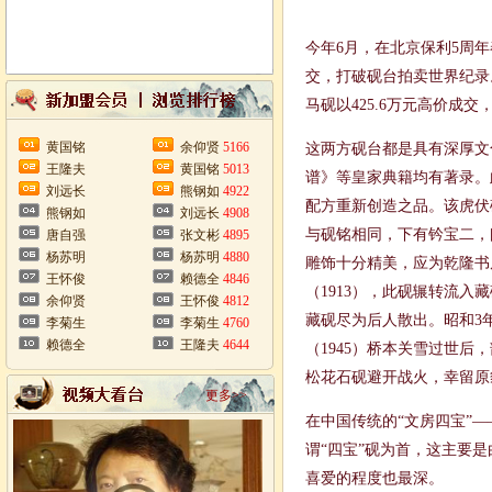
今年6月，在北京保利5周年
交，打破砚台拍卖世界纪录。
马砚以425.6万元高价成
黄国铭
余仰贤
5166
这两方砚台都是具有深厚文
王隆夫
黄国铭
5013
谱》等皇家典籍均有著录。
刘远长
熊钢如
4922
配方重新创造之品。该虎伏
熊钢如
刘远长
4908
与砚铭相同，下有钤宝二，曰
唐自强
张文彬
4895
杨苏明
杨苏明
4880
雕饰十分精美，应为乾隆书
王怀俊
赖德全
4846
（1913），此砚辗转流入
余仰贤
王怀俊
4812
藏砚尽为后人散出。昭和3年
李菊生
李菊生
4760
赖德全
王隆夫
4644
（1945）桥本关雪过世
松花石砚避开战火，幸留原
更多>>
在中国传统的“文房四宝”
谓“四宝”砚为首，这主要
喜爱的程度也最深。