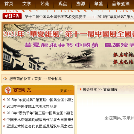
首页
文学
艺苑
观点
溯源
藏鉴
品茶煮酒
22年“华夏雄风” 第十二届中国风全国书画艺术交流赛征
2016年“华夏雄风” 
8/15
2016/8/27
您当前的位置：
首页
>> 展会拍卖
展会拍卖 >> 文章阅读
更多>>
2015年“华夏雄风” 第五届中国风全国书画交流赛暨纪念抗日战争胜利70周年书画
2013年中国传统工艺美术精品展
2013年“墨韵千年”第三届中国风全国书画艺术交流赛征稿
来源网络,不承担任何
中国美术馆馆藏刘岘版画作品展今日隆重开展
亚洲艺术博览会代表团威尼斯双年展之欧洲行