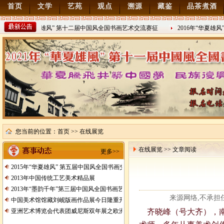
首页
文学
艺苑
观点
溯源
藏鉴
品茶煮酒
2022年“华夏雄风” 第十二届中国风全国书画艺术交流赛征
2016年“华夏雄
2021/8/15
2016/8/27
您当前的位置：
首页
>> 在线展览
在线展览 >> 文章阅读
更多>>
2015年“华夏雄风” 第五届中国风全国书画交流赛暨纪念抗日战争胜利70周年书画
2013年中国传统工艺美术精品展
2013年“墨韵千年”第三届中国风全国书画艺术交流赛征稿
来源网络,不承担任何
中国美术馆馆藏刘岘版画作品展今日隆重开展
亚洲艺术博览会代表团威尼斯双年展之欧洲行
齐晓峰（号大齐），南