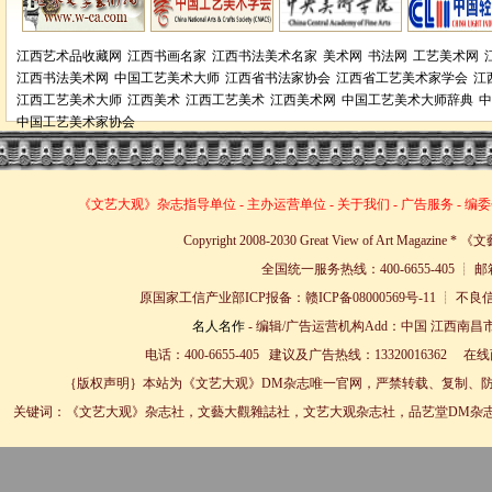
江西艺术品收藏网
江西书画名家
江西书法美术名家
美术网
书法网
工艺美术网
江西书法美术网
中国工艺美术大师
江西省书法家协会
江西省工艺美术家学会
江
江西工艺美术大师
江西美术
江西工艺美术
江西美术网
中国工艺美术大师辞典
中
中国工艺美术家协会
《文艺大观》杂志
指导单位
-
主办运营单位
-
关于我们
-
广告服务
-
编委
Copyright 2008-2030 Great View of Art Magazin
全国统一服务热线：400-6655-405 ┊ 邮箱
原国家工信产业部ICP报备：赣ICP备08000569号-11 
名人名作
- 编辑/广告运营机构Add：中国 江西南昌市
电话：400-6655-405 建议及广告热线：13320016362 
｛版权声明｝本站为《文艺大观》DM杂志唯一官网，严禁转载、复制、防
关键词：《文艺大观》杂志社，文藝大觀雜誌社，文艺大观杂志社，品艺堂DM杂