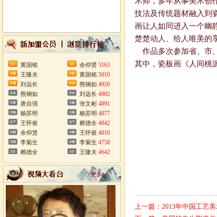
术师，多年从事美术创
技法及传统题材融入到
画让人如同进入一个幽
楚楚动人、给人唯美的
作品多次参加省、市、
其中，瓷板画《人间桃源
黄国铭
余仰贤
5163
王隆夫
黄国铭
5010
刘远长
熊钢如
4920
熊钢如
刘远长
4902
唐自强
张文彬
4891
杨苏明
杨苏明
4877
王怀俊
赖德全
4842
余仰贤
王怀俊
4810
李菊生
李菊生
4758
赖德全
王隆夫
4642
更多>>
上一篇：
2013年中国工